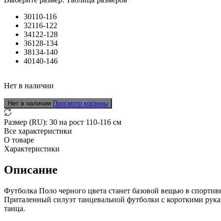
30
110-116
32
116-122
34
122-128
36
128-134
38
134-140
40
140-146
Нет в наличии
Нет в наличии
Просмотр корзины
Размер (RU):
30
на рост
110-116
см
Все характеристики
О товаре
Характеристики
Описание
Футболка Поло черного цвета станет базовой вещью в спортив
Приталенный силуэт танцевальной футболки с короткими рукав
танца.