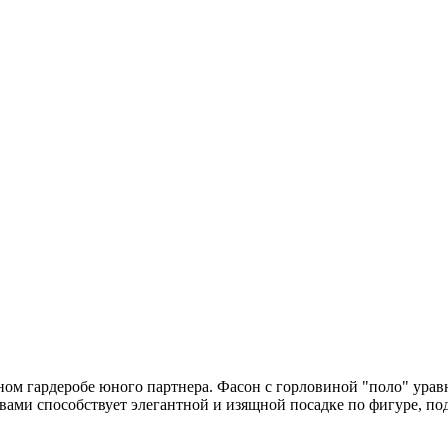
ном гардеробе юного партнера. Фасон с горловиной "поло" урав
ами способствует элегантной и изящной посадке по фигуре, под