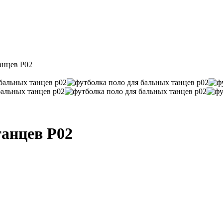
анцев P02
анцев P02